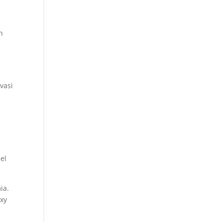
n
vasi
el
ia.
oxy