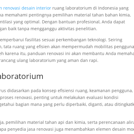
n renovasi desain interior
ruang laboratorium di Indonesia yang
a memahami pentingnya pemilihan material tahan bahan kimia,
tilasi yang optimal. Dengan bantuan profesional, Anda dapat
an baik tanpa mengganggu aktivitas penelitian.
emperbarui fasilitas sesuai perkembangan teknologi. Seiring
n, tata ruang yang efisien akan mempermudah mobilitas penggun
eh karena itu, panduan renovasi ini akan membantu Anda memah
rancang ulang laboratorium yang aman dan rapi.
aboratorium
rus didasarkan pada konsep efisiensi ruang, keamanan pengguna,
proses renovasi, penting untuk melakukan evaluasi kondisi
tahui bagian mana yang perlu diperbaiki, diganti, atau ditingkat
a, pemilihan material tahan api dan kimia, serta perencanaan ali
apa penyedia jasa renovasi juga menambahkan elemen desain mo