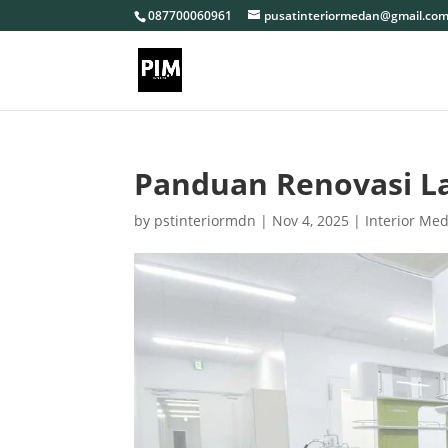
087700060961
pusatinteriormedan@gmail.co
Panduan Renovasi L
by
pstinteriormdn
|
Nov 4, 2025
|
Interior Me