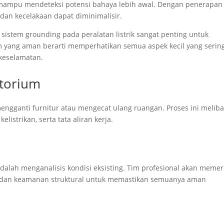
 mampu mendeteksi potensi bahaya lebih awal. Dengan penerapan
 dan kecelakaan dapat diminimalisir.
 sistem grounding pada peralatan listrik sangat penting untuk
 yang aman berarti memperhatikan semua aspek kecil yang serin
keselamatan.
torium
ngganti furnitur atau mengecat ulang ruangan. Proses ini melib
listrikan, serta tata aliran kerja.
alah menganalisis kondisi eksisting. Tim profesional akan memer
rik, dan keamanan struktural untuk memastikan semuanya aman