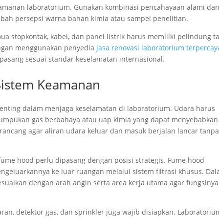
eamanan laboratorium. Gunakan kombinasi pencahayaan alami da
bah persepsi warna bahan kimia atau sampel penelitian.
ua stopkontak, kabel, dan panel listrik harus memiliki pelindung 
Dengan menggunakan penyedia
jasa renovasi laboratorium terpercay
pasang sesuai standar keselamatan internasional.
 Sistem Keamanan
r penting dalam menjaga keselamatan di laboratorium. Udara harus
numpukan gas berbahaya atau uap kimia yang dapat menyebabkan
irancang agar aliran udara keluar dan masuk berjalan lancar tanp
n fume hood perlu dipasang dengan posisi strategis. Fume hood
geluarkannya ke luar ruangan melalui sistem filtrasi khusus. Da
isesuaikan dengan arah angin serta area kerja utama agar fungsinya
an, detektor gas, dan sprinkler juga wajib disiapkan. Laboratoriu