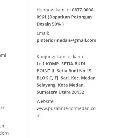
Hubungi kami di
0877-0006-
0961 (Dapatkan Potongan
Desain 50% )
Email:
pinteriormedan@gmail.com
a
ami
Kunjungi kami di kantor:
Lt.1 KOMP. SETIA BUDI
POINT Jl. Setia Budi No.15
BLOK C, Tj. Sari, Kec. Medan
Selayang, Kota Medan,
Sumatera Utara 20132
Website:
kan
www.pusatinteriormedan.co
m
ran
dern