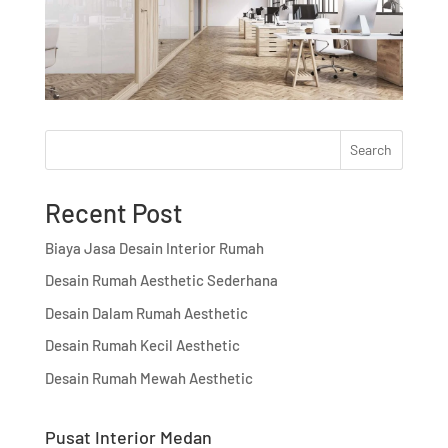
Search
Recent Post
Biaya Jasa Desain Interior Rumah
Desain Rumah Aesthetic Sederhana
Desain Dalam Rumah Aesthetic
Desain Rumah Kecil Aesthetic
Desain Rumah Mewah Aesthetic
Pusat Interior Medan