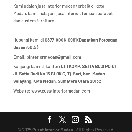
Kami adalah jasa interior medan terbaik di kota
Medan, kami melayani jasa interior, tempah perabot
dan custom furniture.
Hubungi kami di
0877-0006-0961 (Dapatkan Potongan
Desain 50% )
Email:
pinteriormedan@gmail.com
Kunjungi kami di kantor:
Lt.1 KOMP. SETIA BUDI POINT
Jl. Setia Budi No.15 BLOK C, Tj. Sari, Kec. Medan
Selayang, Kota Medan,
Sumatera Utara 20132
Website:
www.pusatinteriormedan.com
© 2025
Pusat Interior Medan
. All Rights Reserved.