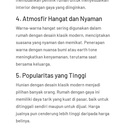
interior dengan gaya yang diinginkan.
4. Atmosfir Hangat dan Nyaman
Warna-warna hangat sering digunakan dalam
rumah dengan desain klasik modern, menciptakan
suasana yang nyaman dan memikat. Penerapan
warna dengan nuansa bumi atau earth tone
meningkatkan kenyamanan, terutama saat
bersama keluarga.
5. Popularitas yang Tinggi
Hunian dengan desain klasik modern menjadi
pilihan banyak orang. Rumah dengan gaya ini
memiliki daya tarik yang kuat di pasar, baik untuk
ditinggali sendiri maupun untuk dijual. Harga
jualnya pun cenderung lebih tinggi daripada harga
belinya.