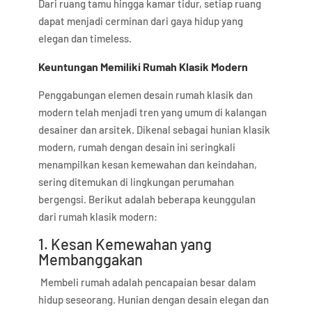
Dari ruang tamu hingga kamar tidur, setiap ruang
dapat menjadi cerminan dari gaya hidup yang
elegan dan timeless.
Keuntungan Memiliki Rumah Klasik Modern
Penggabungan elemen desain rumah klasik dan
modern telah menjadi tren yang umum di kalangan
desainer dan arsitek. Dikenal sebagai hunian klasik
modern, rumah dengan desain ini seringkali
menampilkan kesan kemewahan dan keindahan,
sering ditemukan di lingkungan perumahan
bergengsi. Berikut adalah beberapa keunggulan
dari rumah klasik modern:
1. Kesan Kemewahan yang
Membanggakan
Membeli rumah adalah pencapaian besar dalam
hidup seseorang. Hunian dengan desain elegan dan