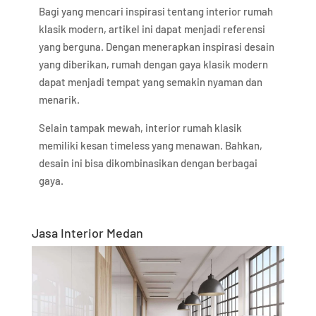
Bagi yang mencari inspirasi tentang interior rumah
klasik modern, artikel ini dapat menjadi referensi
yang berguna. Dengan menerapkan inspirasi desain
yang diberikan, rumah dengan gaya klasik modern
dapat menjadi tempat yang semakin nyaman dan
menarik.
Selain tampak mewah, interior rumah klasik
memiliki kesan timeless yang menawan. Bahkan,
desain ini bisa dikombinasikan dengan berbagai
gaya.
Jasa Interior Medan