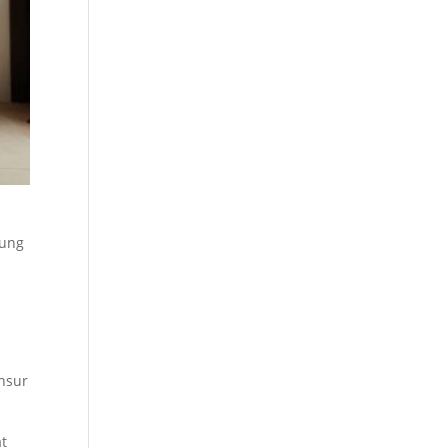
kung
nsur
at