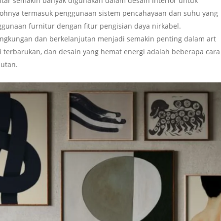
intar semakin banyak digunakan dalam desain interior untuk
ntohnya termasuk penggunaan sistem pencahayaan dan suhu yang
ggunaan furnitur dengan fitur pengisian daya nirkabel.
lingkungan dan berkelanjutan menjadi semakin penting dalam art
i terbarukan, dan desain yang hemat energi adalah beberapa cara
jutan.