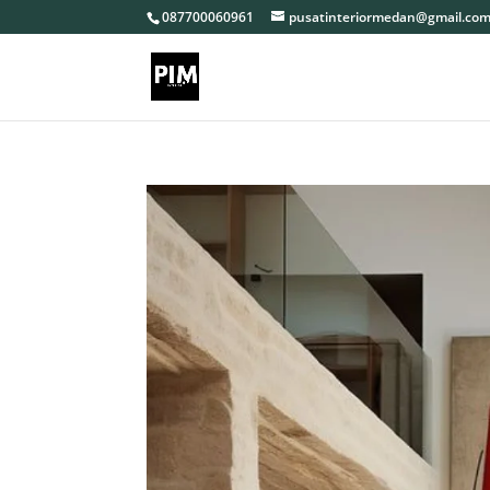
087700060961
pusatinteriormedan@gmail.co