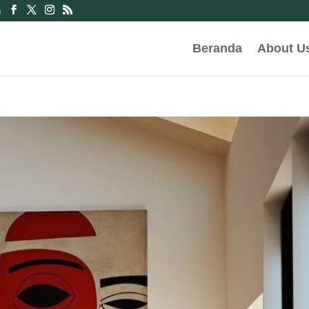
m
Beranda
About U