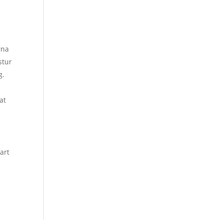
rna
stur
g.
at
art