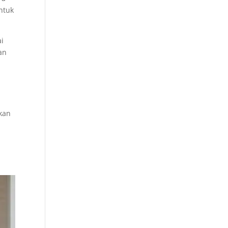
ntuk
ai
an
kan