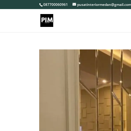
087700060961
pusatinteriormedan@gmail.co