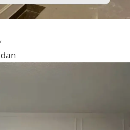
an
edan