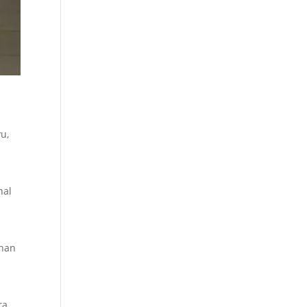
u,
nal
g
uhan
ra