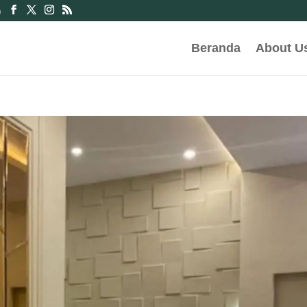
m
Beranda
About U