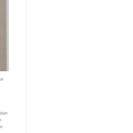
ka
 dan
n
an