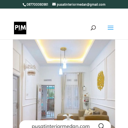
087700060961
pusatinteriormedan@gmail.com