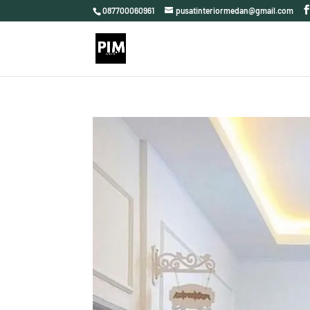
087700060961
pusatinteriormedan@gmail.com