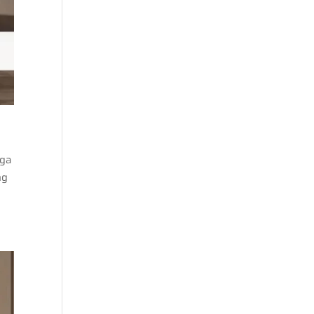
g
gga
ng