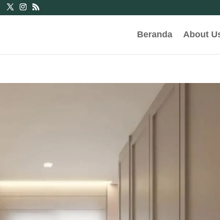
Beranda
About U