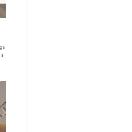
g
gga
ng