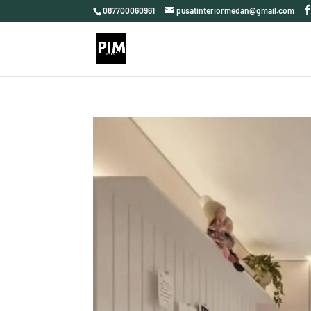
087700060961
pusatinteriormedan@gmail.com