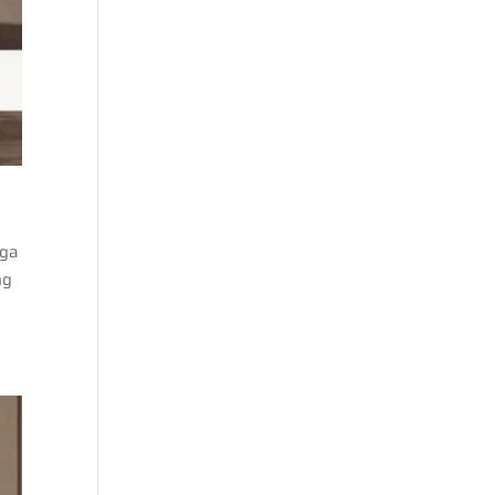
g
gga
ng