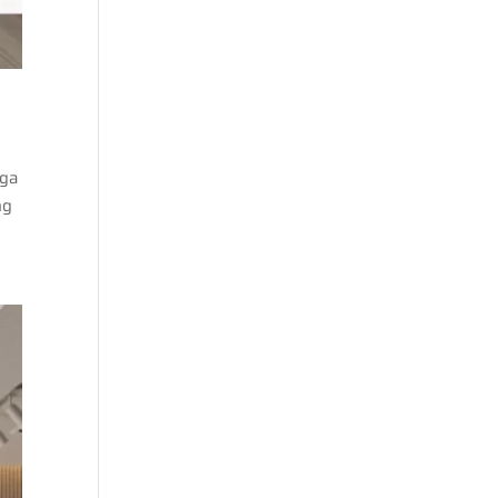
g
gga
ng