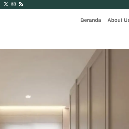
Beranda
About U