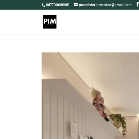
087700060961
pusatinteriormedan@gmail.com