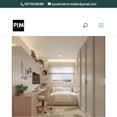
087700060961
pusatinteriormedan@gmail.com