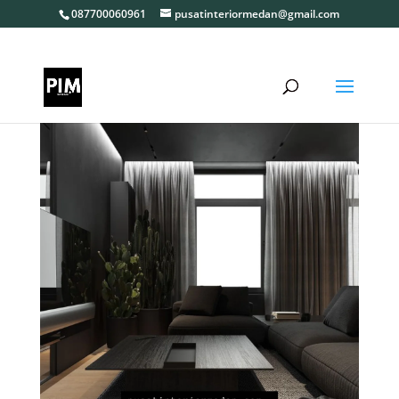
087700060961
pusatinteriormedan@gmail.com