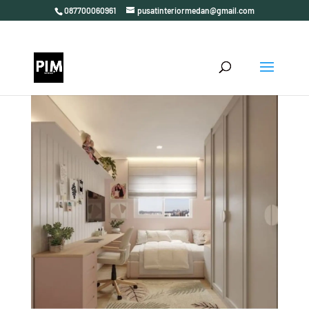
087700060961
pusatinteriormedan@gmail.com