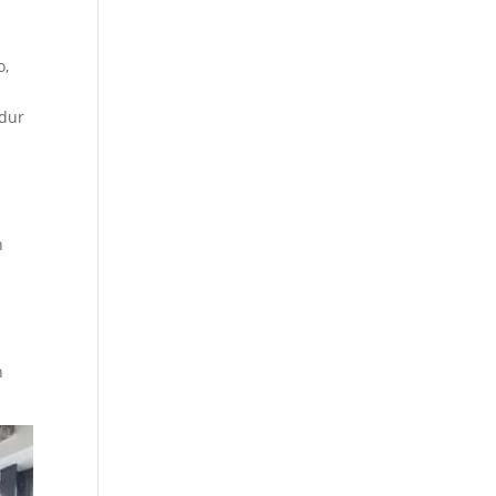
o,
idur
n
n