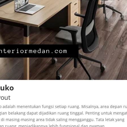
Ruko
yout
o adalah menentukan fungsi setiap ruang. Misalnya, area depan r
ian belakang dapat dijadikan ruang tinggal. Penting untuk menga
s di masing-masing area tidak saling mengganggu. Tata letak yang
n ruang, menjadikannya lebih fungsional dan nyaman.