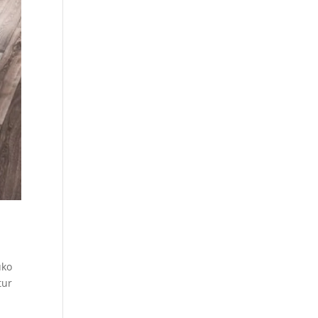
uko
tur