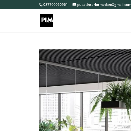
087700060961
pusatinteriormedan@gmail.co