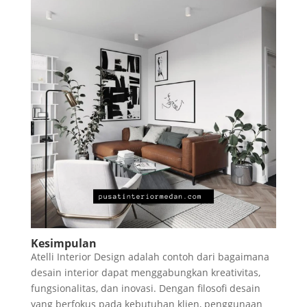
Kesimpulan
Atelli Interior Design adalah contoh dari bagaimana
desain interior dapat menggabungkan kreativitas,
fungsionalitas, dan inovasi. Dengan filosofi desain
yang berfokus pada kebutuhan klien, penggunaan