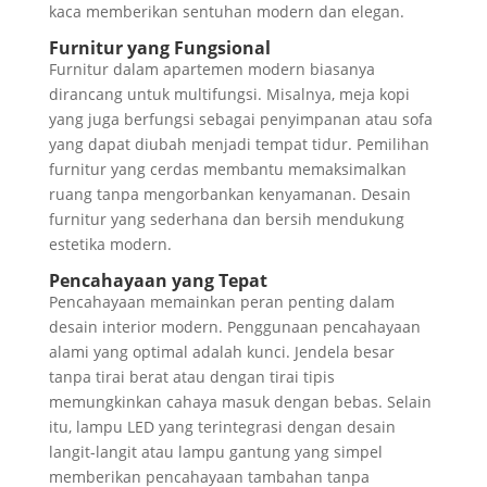
kaca memberikan sentuhan modern dan elegan.
Furnitur yang Fungsional
Furnitur dalam apartemen modern biasanya
dirancang untuk multifungsi. Misalnya, meja kopi
yang juga berfungsi sebagai penyimpanan atau sofa
yang dapat diubah menjadi tempat tidur. Pemilihan
furnitur yang cerdas membantu memaksimalkan
ruang tanpa mengorbankan kenyamanan. Desain
furnitur yang sederhana dan bersih mendukung
estetika modern.
Pencahayaan yang Tepat
Pencahayaan memainkan peran penting dalam
desain interior modern. Penggunaan pencahayaan
alami yang optimal adalah kunci. Jendela besar
tanpa tirai berat atau dengan tirai tipis
memungkinkan cahaya masuk dengan bebas. Selain
itu, lampu LED yang terintegrasi dengan desain
langit-langit atau lampu gantung yang simpel
memberikan pencahayaan tambahan tanpa