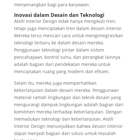
menyenangkan bagi para karyawan.
Inovasi dalam Desain dan Teknologi
Atelli Interior Design tidak hanya mengikuti tren,
tetapi juga menciptakan tren dalam desain interior.
Mereka terus mencari cara untuk mengintegrasikan
teknologi terbaru ke dalam desain mereka.
Penggunaan teknologi pintar dalam sistem
pencahayaan, kontrol suhu, dan perangkat lainnya
adalah bagian dari pendekatan mereka untuk
menciptakan ruang yang modern dan efisien.
Selain itu, mereka juga memperhatikan
keberlanjutan dalam desain mereka. Penggunaan
material ramah lingkungan dan teknik desain yang
mengurangi dampak lingkungan adalah bagian dari
komitmen mereka terhadap keberlanjutan. Dengan
memadukan teknologi dan keberlanjutan, Atelli
Interior Design menunjukkan bahwa desain interior
dapat menjadi bagian dari solusi untuk masalah