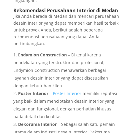
lingkungan.
Rekomendasi Perusahaan Interior di Medan
Jika Anda berada di Medan dan mencari perusahaan
desain interior yang dapat memberikan hasil terbaik
untuk proyek Anda, berikut adalah beberapa
rekomendasi perusahaan yang dapat Anda
pertimbangkan:
Endymion Construction
– Dikenal karena
pendekatan yang terstruktur dan profesional,
Endymion Construction menawarkan berbagai
layanan desain interior yang dapat disesuaikan
dengan kebutuhan klien.
Poster Interior
–
Poster Interior
memiliki reputasi
yang baik dalam menciptakan desain interior yang
elegan dan fungsional, dengan perhatian khusus
pada detail dan kualitas.
Dekoruma Interior
– Sebagai salah satu pemain
utama dalam industri desain interior, Dekoruma