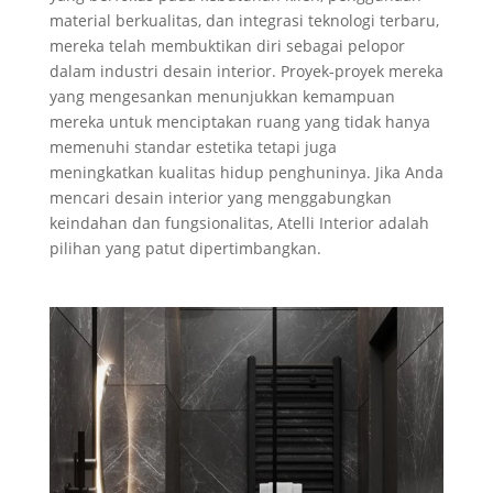
material berkualitas, dan integrasi teknologi terbaru,
mereka telah membuktikan diri sebagai pelopor
dalam industri desain interior. Proyek-proyek mereka
yang mengesankan menunjukkan kemampuan
mereka untuk menciptakan ruang yang tidak hanya
memenuhi standar estetika tetapi juga
meningkatkan kualitas hidup penghuninya. Jika Anda
mencari desain interior yang menggabungkan
keindahan dan fungsionalitas, Atelli Interior adalah
pilihan yang patut dipertimbangkan.