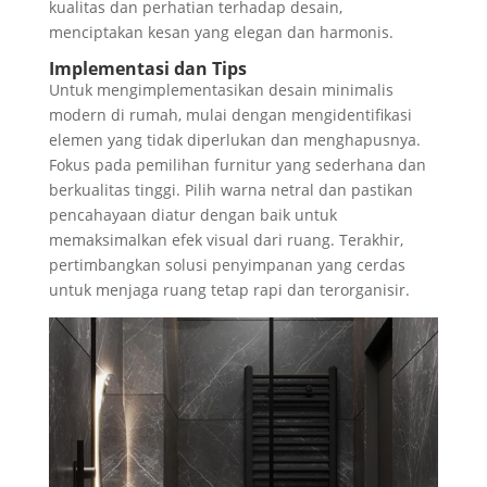
kualitas dan perhatian terhadap desain,
menciptakan kesan yang elegan dan harmonis.
Implementasi dan Tips
Untuk mengimplementasikan desain minimalis
modern di rumah, mulai dengan mengidentifikasi
elemen yang tidak diperlukan dan menghapusnya.
Fokus pada pemilihan furnitur yang sederhana dan
berkualitas tinggi. Pilih warna netral dan pastikan
pencahayaan diatur dengan baik untuk
memaksimalkan efek visual dari ruang. Terakhir,
pertimbangkan solusi penyimpanan yang cerdas
untuk menjaga ruang tetap rapi dan terorganisir.