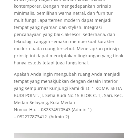
kontemporer. Dengan mengedepankan prinsip
minimalis, pemilihan warna netral, dan furnitur
multifungsi, apartemen modern dapat menjadi
tempat yang nyaman dan stylish. Integrasi
pencahayaan yang baik, aksesori sederhana, dan
teknologi canggih semakin memperkuat karakter
modern pada ruang tersebut. Menerapkan prinsip-
prinsip ini dapat menciptakan lingkungan yang tidak
hanya estetis tetapi juga fungsional.
Apakah Anda ingin mengubah ruang Anda menjadi
tempat yang menakjubkan dengan desain interior
yang sempurna? Kunjungi kami di Lt. 1 KOMP. SETIA
BUDI POINT, Jl. Setia Budi No.15 BLOK C, Tj. Sari, Kec.
Medan Selayang, Kota Medan
Nomor Hp: – 082374570543 (Admin 1)
– 082277873412 (Admin 2)