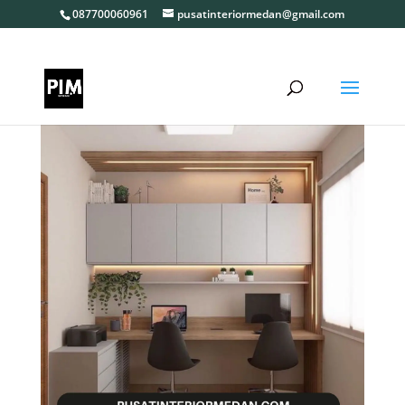
087700060961
pusatinteriormedan@gmail.com