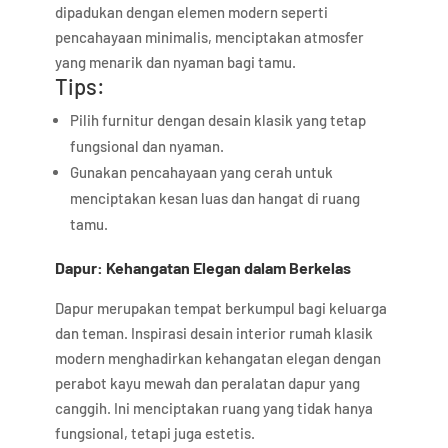
dipadukan dengan elemen modern seperti
pencahayaan minimalis, menciptakan atmosfer
yang menarik dan nyaman bagi tamu.
Tips:
Pilih furnitur dengan desain klasik yang tetap
fungsional dan nyaman.
Gunakan pencahayaan yang cerah untuk
menciptakan kesan luas dan hangat di ruang
tamu.
Dapur: Kehangatan Elegan dalam Berkelas
Dapur merupakan tempat berkumpul bagi keluarga
dan teman. Inspirasi desain interior rumah klasik
modern menghadirkan kehangatan elegan dengan
perabot kayu mewah dan peralatan dapur yang
canggih. Ini menciptakan ruang yang tidak hanya
fungsional, tetapi juga estetis.