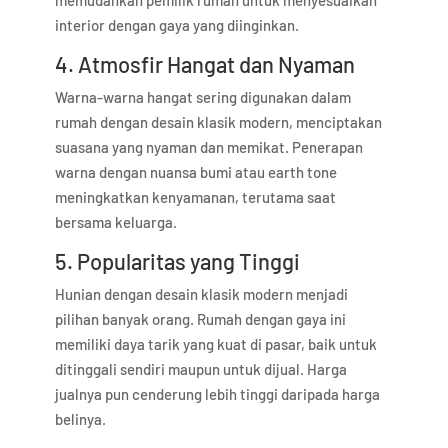
interior dengan gaya yang diinginkan.
4. Atmosfir Hangat dan Nyaman
Warna-warna hangat sering digunakan dalam
rumah dengan desain klasik modern, menciptakan
suasana yang nyaman dan memikat. Penerapan
warna dengan nuansa bumi atau earth tone
meningkatkan kenyamanan, terutama saat
bersama keluarga.
5. Popularitas yang Tinggi
Hunian dengan desain klasik modern menjadi
pilihan banyak orang. Rumah dengan gaya ini
memiliki daya tarik yang kuat di pasar, baik untuk
ditinggali sendiri maupun untuk dijual. Harga
jualnya pun cenderung lebih tinggi daripada harga
belinya.