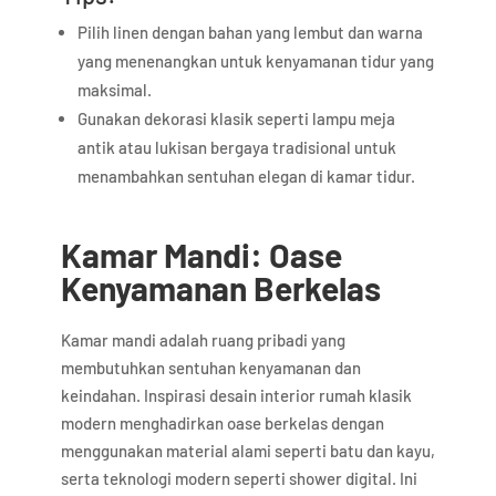
Pilih linen dengan bahan yang lembut dan warna
yang menenangkan untuk kenyamanan tidur yang
maksimal.
Gunakan dekorasi klasik seperti lampu meja
antik atau lukisan bergaya tradisional untuk
menambahkan sentuhan elegan di kamar tidur.
Kamar Mandi: Oase
Kenyamanan Berkelas
Kamar mandi adalah ruang pribadi yang
membutuhkan sentuhan kenyamanan dan
keindahan. Inspirasi desain interior rumah klasik
modern menghadirkan oase berkelas dengan
menggunakan material alami seperti batu dan kayu,
serta teknologi modern seperti shower digital. Ini