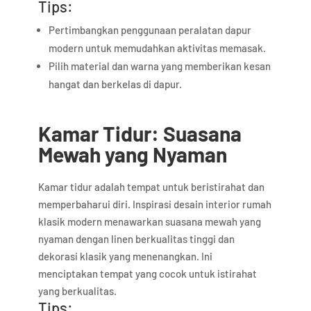
Tips:
Pertimbangkan penggunaan peralatan dapur
modern untuk memudahkan aktivitas memasak.
Pilih material dan warna yang memberikan kesan
hangat dan berkelas di dapur.
Kamar Tidur: Suasana
Mewah yang Nyaman
Kamar tidur adalah tempat untuk beristirahat dan
memperbaharui diri. Inspirasi desain interior rumah
klasik modern menawarkan suasana mewah yang
nyaman dengan linen berkualitas tinggi dan
dekorasi klasik yang menenangkan. Ini
menciptakan tempat yang cocok untuk istirahat
yang berkualitas.
Tips: