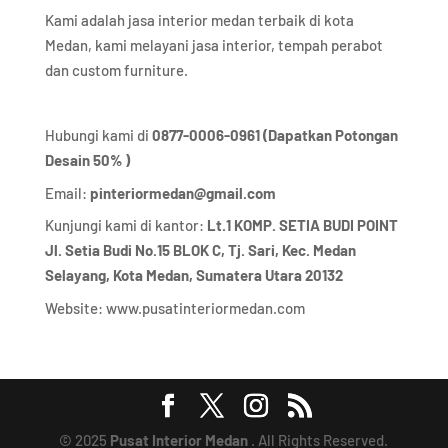
Kami adalah jasa interior medan terbaik di kota
Medan, kami melayani jasa interior, tempah perabot
dan custom furniture.
Hubungi kami di
0877-0006-0961 (Dapatkan Potongan
Desain 50% )
Email:
pinteriormedan@gmail.com
Kunjungi kami di kantor:
Lt.1 KOMP. SETIA BUDI POINT
Jl. Setia Budi No.15 BLOK C, Tj. Sari, Kec. Medan
Selayang, Kota Medan,
Sumatera Utara 20132
Website:
www.pusatinteriormedan.com
© 2025
Pusat Interior Medan
. All Rights Reserved.