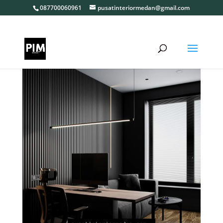
087700060961
pusatinteriormedan@gmail.com