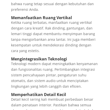
bahwa ruang tetap sesuai dengan kebutuhan dan
preferensi Anda.
Memanfaatkan Ruang Vertikal
Ketika ruang terbatas, manfaatkan ruang vertikal
dengan cara kreatif. Rak dinding, gantungan, dan
lemari tinggi dapat membantu menyimpan barang
tanpa mengorbankan area lantai. Ini juga memberi
kesempatan untuk mendekorasi dinding dengan
cara yang estetis.
Mengintegrasikan Teknologi
Teknologi modern dapat meningkatkan kenyamanan
dan fungsionalitas ruang. Pertimbangkan integrasi
sistem pencahayaan pintar, pengaturan suhu
otomatis, dan sistem audio untuk menciptakan
lingkungan yang lebih canggih dan efisien.
Memperhatikan Detail Kecil
Detail kecil sering kali membuat perbedaan besar
dalam penataan interior. Pastikan bahwa semua