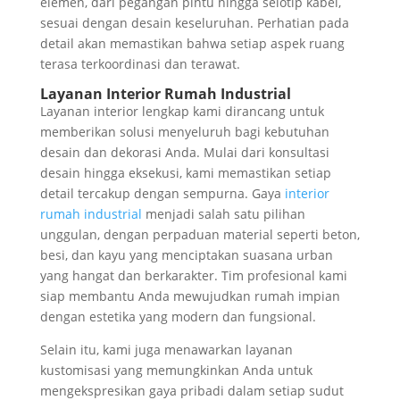
elemen, dari pegangan pintu hingga selotip kabel,
sesuai dengan desain keseluruhan. Perhatian pada
detail akan memastikan bahwa setiap aspek ruang
terasa terkoordinasi dan terawat.
Layanan Interior Rumah Industrial
Layanan interior lengkap kami dirancang untuk
memberikan solusi menyeluruh bagi kebutuhan
desain dan dekorasi Anda. Mulai dari konsultasi
desain hingga eksekusi, kami memastikan setiap
detail tercakup dengan sempurna. Gaya
interior
rumah industrial
menjadi salah satu pilihan
unggulan, dengan perpaduan material seperti beton,
besi, dan kayu yang menciptakan suasana urban
yang hangat dan berkarakter. Tim profesional kami
siap membantu Anda mewujudkan rumah impian
dengan estetika yang modern dan fungsional.
Selain itu, kami juga menawarkan layanan
kustomisasi yang memungkinkan Anda untuk
mengekspresikan gaya pribadi dalam setiap sudut