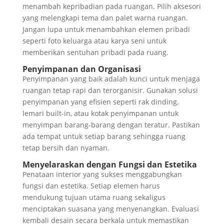
menambah kepribadian pada ruangan. Pilih aksesori
yang melengkapi tema dan palet warna ruangan.
Jangan lupa untuk menambahkan elemen pribadi
seperti foto keluarga atau karya seni untuk
memberikan sentuhan pribadi pada ruang.
Penyimpanan dan Organisasi
Penyimpanan yang baik adalah kunci untuk menjaga
ruangan tetap rapi dan terorganisir. Gunakan solusi
penyimpanan yang efisien seperti rak dinding,
lemari built-in, atau kotak penyimpanan untuk
menyimpan barang-barang dengan teratur. Pastikan
ada tempat untuk setiap barang sehingga ruang
tetap bersih dan nyaman.
Menyelaraskan dengan Fungsi dan Estetika
Penataan interior yang sukses menggabungkan
fungsi dan estetika. Setiap elemen harus
mendukung tujuan utama ruang sekaligus
menciptakan suasana yang menyenangkan. Evaluasi
kembali desain secara berkala untuk memastikan