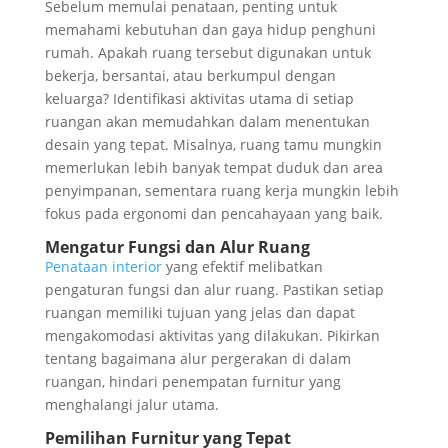
Sebelum memulai penataan, penting untuk
memahami kebutuhan dan gaya hidup penghuni
rumah. Apakah ruang tersebut digunakan untuk
bekerja, bersantai, atau berkumpul dengan
keluarga? Identifikasi aktivitas utama di setiap
ruangan akan memudahkan dalam menentukan
desain yang tepat. Misalnya, ruang tamu mungkin
memerlukan lebih banyak tempat duduk dan area
penyimpanan, sementara ruang kerja mungkin lebih
fokus pada ergonomi dan pencahayaan yang baik.
Mengatur Fungsi dan Alur Ruang
Penataan interior
yang efektif melibatkan
pengaturan fungsi dan alur ruang. Pastikan setiap
ruangan memiliki tujuan yang jelas dan dapat
mengakomodasi aktivitas yang dilakukan. Pikirkan
tentang bagaimana alur pergerakan di dalam
ruangan, hindari penempatan furnitur yang
menghalangi jalur utama.
Pemilihan Furnitur yang Tepat