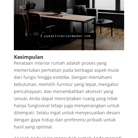
Kesimpulan
Penataan interior rumah adalah proses yang
memerlukan perhatian pada berbagai aspek mulai
dari fungsi hingga estetika. Dengan memahami
kebutuhan, memilih furnitur yang tepat, mengatur
pencahayaan, dan menambahkan aksesori yang
sesuai, Anda dapat menciptakan ruang yang tidak
hanya fungsional tetapi juga menyenangkan untuk
ditempati. Selalu ingat untuk menyesuaikan desain
dengan gaya hidup dan preferensi pribadi untuk
hasil yang optimal.