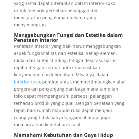
yang sama dapat diterapkan dalam interior ruko
untuk menarik perhatian pelanggan dan
menciptakan pengalaman belanja yang
menyenangkan.
Menggabungkan Fungsi dan Estetika dalam
Penataan Interior
Penataan interior yang baik harus menggabungkan
aspek fungsionalitas dan estetika. Setiap elemen,
mulai dari lantai, dinding, hingga dekorasi, harus
dipilih dengan cermat untuk memastikan
kenyamanan dan keindahan. Misalnya, dalam
interior ruko,
penting untuk mempertimbangkan alur
pergerakan pengunjung dan bagaimana tampilan
toko dapat mempengaruhi persepsi pelanggan
terhadap produk yang dijual. Dengan penataan yang
tepat, baik rumah maupun ruko dapat menjadi
ruang yang tidak hanya fungsional tetapi juga
memancarkan keindahan visual.
Memahami Kebutuhan dan Gaya Hidup