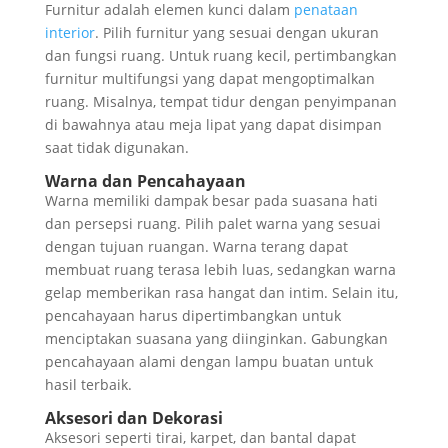
Furnitur adalah elemen kunci dalam
penataan
interior
. Pilih furnitur yang sesuai dengan ukuran
dan fungsi ruang. Untuk ruang kecil, pertimbangkan
furnitur multifungsi yang dapat mengoptimalkan
ruang. Misalnya, tempat tidur dengan penyimpanan
di bawahnya atau meja lipat yang dapat disimpan
saat tidak digunakan.
Warna dan Pencahayaan
Warna memiliki dampak besar pada suasana hati
dan persepsi ruang. Pilih palet warna yang sesuai
dengan tujuan ruangan. Warna terang dapat
membuat ruang terasa lebih luas, sedangkan warna
gelap memberikan rasa hangat dan intim. Selain itu,
pencahayaan harus dipertimbangkan untuk
menciptakan suasana yang diinginkan. Gabungkan
pencahayaan alami dengan lampu buatan untuk
hasil terbaik.
Aksesori dan Dekorasi
Aksesori seperti tirai, karpet, dan bantal dapat