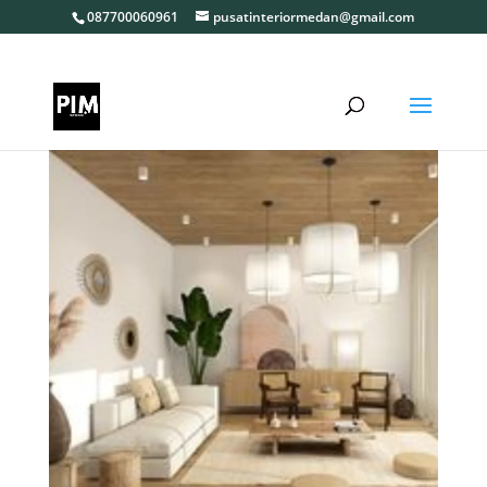
087700060961
pusatinteriormedan@gmail.com