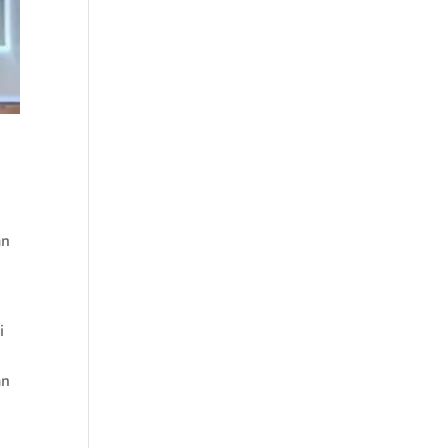
an
i
an