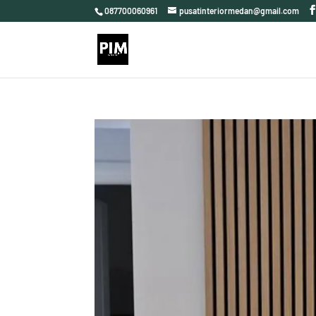
087700060961
pusatinteriormedan@gmail.com