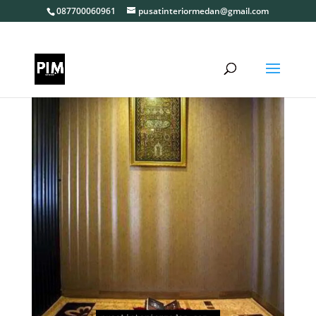
087700060961
pusatinteriormedan@gmail.com