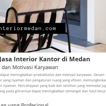
sa Interior Kantor di Medan
s dan Motivasi Karyawan
 dapat meningkatkan produktivitas dan motivasi karyawan. Desain
itur yang nyaman dan pengaturan ruang yang efisien, memungkink
an nyaman. Pencahayaan yang baik dan ventilasi yang memadai ju
ang pada gilirannya dapat meningkatkan semangat dan hasil kerja
an yang Profesional