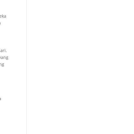
reka
n
ari.
yang
ng
a