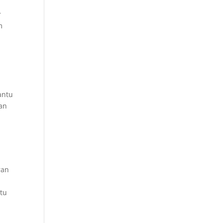
r
m
antu
kan
ran
tu