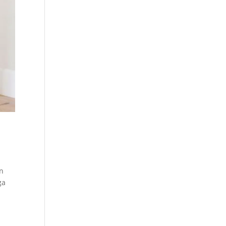
an
ga