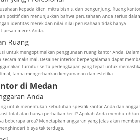
rusahaan kepada klien, mitra bisnis, dan pengunjung. Ruang kanto
an positif dan menunjukkan bahwa perusahaan Anda serius dala
gan identitas merek dan nilai-nilai perusahaan tidak hanya
at pesan merek Anda.
an Ruang
olusi untuk mengoptimalkan penggunaan ruang kantor Anda. Dalam
an secara maksimal. Desainer interior berpengalaman dapat memb
nggunakan furnitur serta perlengkapan yang tepat untuk memasti
ptimal, tanpa mengorbankan kenyamanan dan estetika.
antor di Medan
Anggaran Anda
ting untuk menentukan kebutuhan spesifik kantor Anda dan angga
vasi total atau hanya perbaikan kecil? Apakah Anda membutuhkan
anya beberapa area? Menetapkan anggaran yang jelas akan memban
enghindari biaya tak terduga.
asi