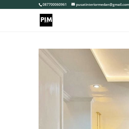
087700060961
pusatinteriormedan@gmail.co