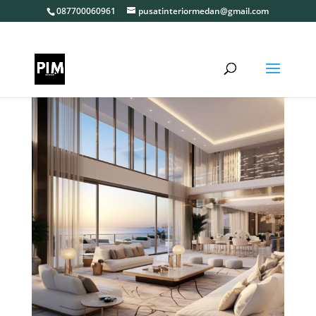
087700060961
pusatinteriormedan@gmail.com