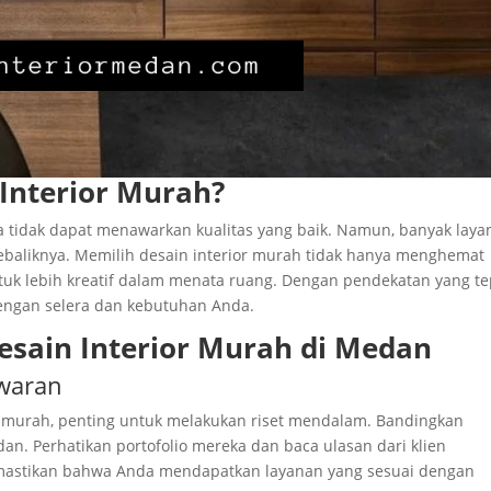
Interior Murah?
a tidak dapat menawarkan kualitas yang baik. Namun, banyak lay
ebaliknya. Memilih desain interior murah tidak hanya menghemat
uk lebih kreatif dalam menata ruang. Dengan pendekatan yang te
engan selera dan kebutuhan Anda.
esain Interior Murah di Medan
awaran
 murah, penting untuk melakukan riset mendalam. Bandingkan
an. Perhatikan portofolio mereka dan baca ulasan dari klien
emastikan bahwa Anda mendapatkan layanan yang sesuai dengan