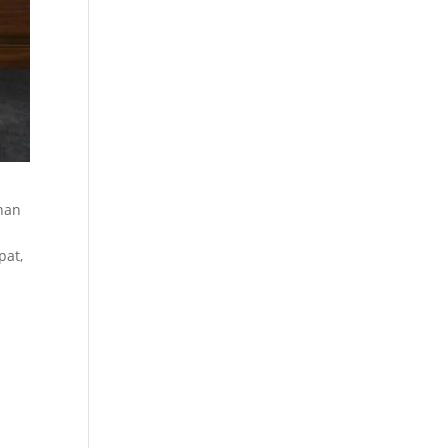
anan
pat,