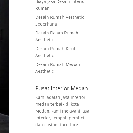
Biaya Jasa Desain Interior
Rumah
Desain Rumah Aesthetic
Sederhana
Desain Dalam Rumah
Aesthetic
Desain Rumah Kecil
Aesthetic
Desain Rumah Mewah
Aesthetic
Pusat Interior Medan
Kami adalah jasa interior
medan terbaik di kota
Medan, kami melayani jasa
interior, tempah perabot
dan custom furniture.