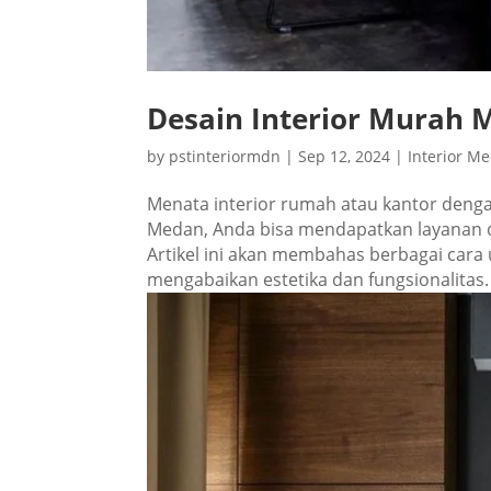
Desain Interior Murah
by
pstinteriormdn
|
Sep 12, 2024
|
Interior M
Menata interior rumah atau kantor dengan
Medan, Anda bisa mendapatkan layanan de
Artikel ini akan membahas berbagai car
mengabaikan estetika dan fungsionalitas.