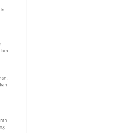
Ini
n
n
alam
man.
ikan
.
aran
ang