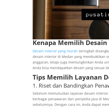
Kenapa Memilih Desain 
Desain interior yang murah
seringkali disangk
desain interior di Medan yang membuktikan s
anggaran, tetapi juga memungkinkan Anda unt
Anda bisa mendapatkan desain yang sesuai d
Tips Memilih Layanan D
1. Riset dan Bandingkan Pen
Sebelum memutuskan layanan desain interior
berbagai penawaran dari penyedia jasa di Med
sebelumnya. Dengan cara ini, Anda dapat m