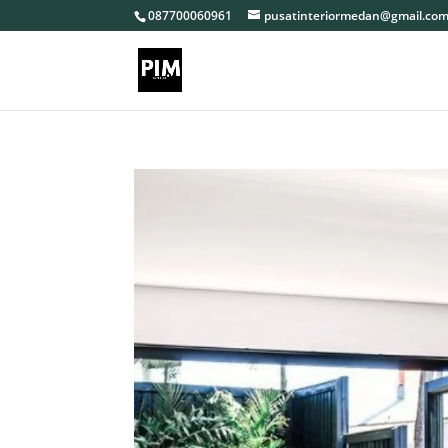
087700060961
pusatinteriormedan@gmail.co