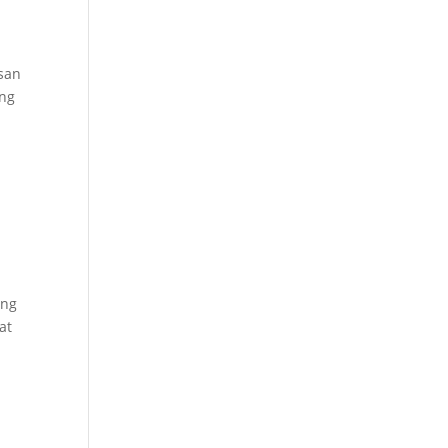
asan
ang
ang
at