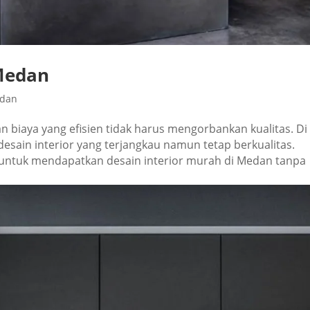
 Medan
edan
 biaya yang efisien tidak harus mengorbankan kualitas. Di
sain interior yang terjangkau namun tetap berkualitas.
a untuk mendapatkan desain interior murah di Medan tanpa