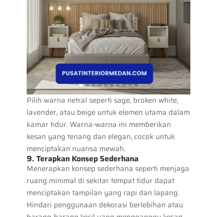
Pilih warna netral seperti sage, broken white,
lavender, atau beige untuk elemen utama dalam
kamar tidur. Warna-warna ini memberikan
kesan yang tenang dan elegan, cocok untuk
menciptakan nuansa mewah.
9. Terapkan Konsep Sederhana
Menerapkan konsep sederhana seperti menjaga
ruang minimal di sekitar tempat tidur dapat
menciptakan tampilan yang rapi dan lapang.
Hindari penggunaan dekorasi berlebihan atau
barang-barang kecil yang mengganggu kesan