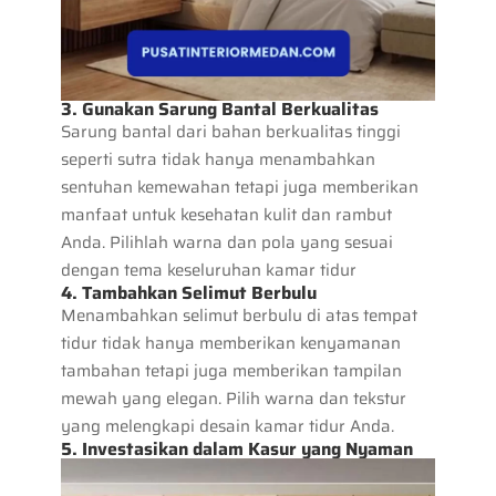
3. Gunakan Sarung Bantal Berkualitas
Sarung bantal dari bahan berkualitas tinggi
seperti sutra tidak hanya menambahkan
sentuhan kemewahan tetapi juga memberikan
manfaat untuk kesehatan kulit dan rambut
Anda. Pilihlah warna dan pola yang sesuai
dengan tema keseluruhan kamar tidur
4. Tambahkan Selimut Berbulu
Menambahkan selimut berbulu di atas tempat
tidur tidak hanya memberikan kenyamanan
tambahan tetapi juga memberikan tampilan
mewah yang elegan. Pilih warna dan tekstur
yang melengkapi desain kamar tidur Anda.
5. Investasikan dalam Kasur yang Nyaman