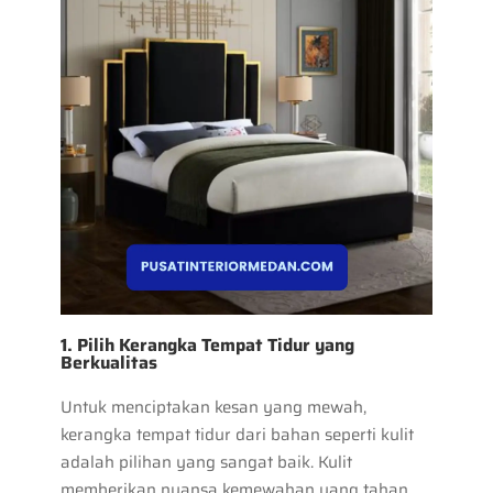
1. Pilih Kerangka Tempat Tidur yang
Berkualitas
Untuk menciptakan kesan yang mewah,
kerangka tempat tidur dari bahan seperti kulit
adalah pilihan yang sangat baik. Kulit
memberikan nuansa kemewahan yang tahan