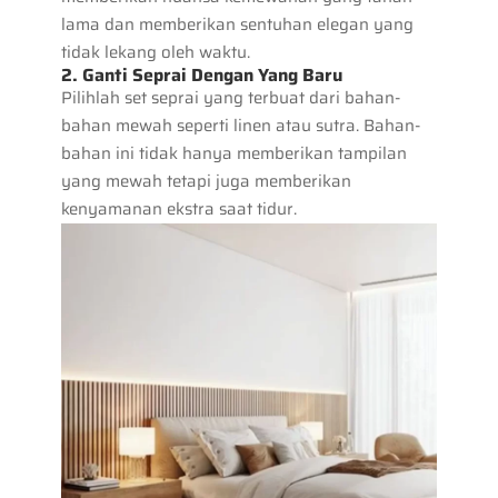
lama dan memberikan sentuhan elegan yang
tidak lekang oleh waktu.
2. Ganti Seprai Dengan Yang Baru
Pilihlah set seprai yang terbuat dari bahan-
bahan mewah seperti linen atau sutra. Bahan-
bahan ini tidak hanya memberikan tampilan
yang mewah tetapi juga memberikan
kenyamanan ekstra saat tidur.