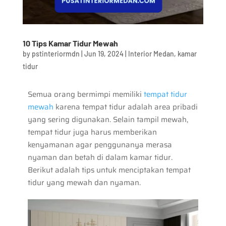
10 Tips Kamar Tidur Mewah
by
pstinteriormdn
|
Jun 19, 2024
|
Interior Medan
,
kamar
tidur
Semua orang bermimpi memiliki
tempat tidur
mewah
karena tempat tidur adalah area pribadi
yang sering digunakan. Selain tampil mewah,
tempat tidur juga harus memberikan
kenyamanan agar penggunanya merasa
nyaman dan betah di dalam kamar tidur.
Berikut adalah tips untuk menciptakan tempat
tidur yang mewah dan nyaman.