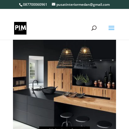
087700060961
pusatinteriormedan@gmail.com