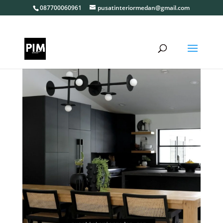
087700060961
pusatinteriormedan@gmail.com