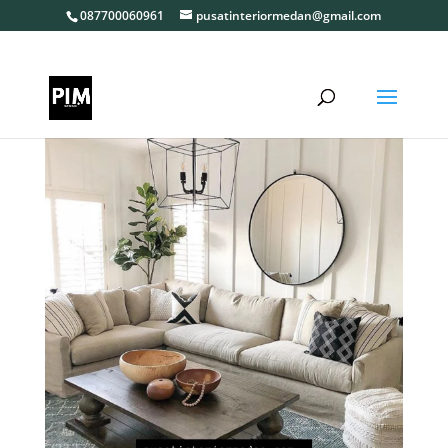
087700060961
pusatinteriormedan@gmail.com