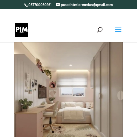
087700060961
pusatinteriormedan@gmail.com