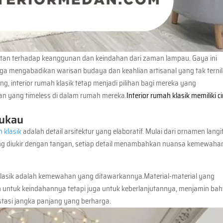
an terhadap keanggunan dan keindahan dari zaman lampau. Gaya ini
a mengabadikan warisan budaya dan keahlian artisanal yang tak ternil
g, interior rumah klasik tetap menjadi pilihan bagi mereka yang
an yang timeless di dalam rumah mereka.
Interior rumah klasik memiliki ci
mukau
h klasik
adalah detail arsitektur yang elaboratif. Mulai dari ornamen langi
yang diukir dengan tangan, setiap detail menambahkan nuansa kemewaha
h klasik adalah kemewahan yang ditawarkannya.Material-material yang
lih untuk keindahannya tetapi juga untuk keberlanjutannya, menjamin ba
estasi jangka panjang yang berharga.