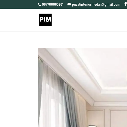
087700060961
pusatinteriormedan@gmail.com