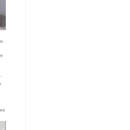
ai.
ri-
t-
n
hwa