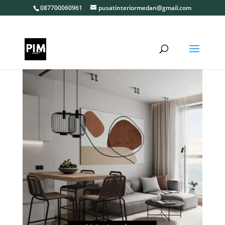
087700060961
pusatinteriormedan@gmail.com