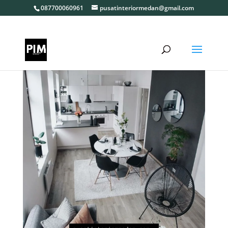
087700060961
pusatinteriormedan@gmail.com