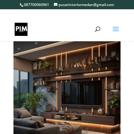
087700060961
pusatinteriormedan@gmail.com