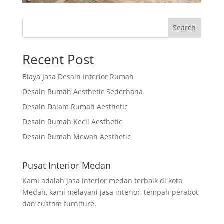
Search
Recent Post
Biaya Jasa Desain Interior Rumah
Desain Rumah Aesthetic Sederhana
Desain Dalam Rumah Aesthetic
Desain Rumah Kecil Aesthetic
Desain Rumah Mewah Aesthetic
Pusat Interior Medan
Kami adalah jasa interior medan terbaik di kota
Medan, kami melayani jasa interior, tempah perabot
dan custom furniture.