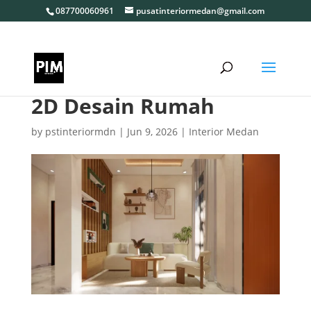
087700060961
pusatinteriormedan@gmail.com
2D Desain Rumah
by
pstinteriormdn
|
Jun 9, 2026
|
Interior Medan