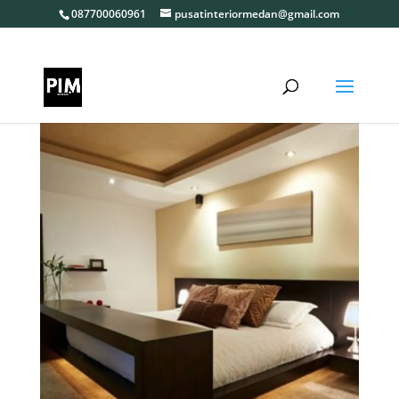
087700060961
pusatinteriormedan@gmail.com