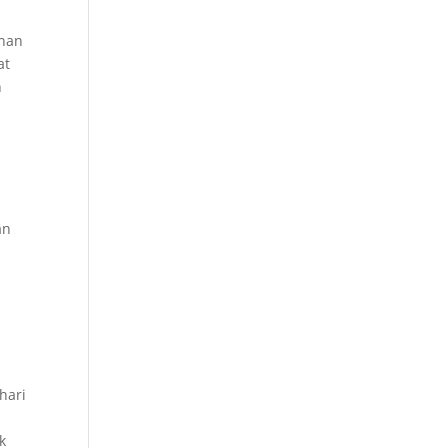
unan
at
h
an
hari
k