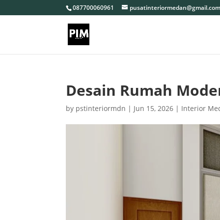
087700060961
pusatinteriormedan@gmail.co
Desain Rumah Moder
by
pstinteriormdn
|
Jun 15, 2026
|
Interior M