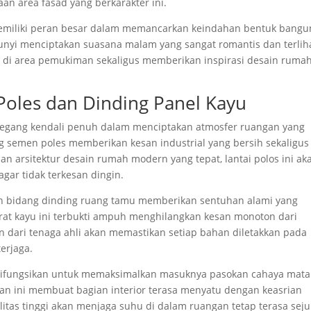
an area fasad yang berkarakter ini.
 memiliki peran besar dalam memancarkan keindahan bentuk bang
unyi menciptakan suasana malam yang sangat romantis dan terlih
 di area pemukiman sekaligus memberikan inspirasi desain ruma
Poles dan Dinding Panel Kayu
egang kendali penuh dalam menciptakan atmosfer ruangan yang
ing semen poles memberikan kesan industrial yang bersih sekaligus
aan arsitektur desain rumah modern yang tepat, lantai polos ini ak
gar tidak terkesan dingin.
an bidang dinding ruang tamu memberikan sentuhan alami yang
rat kayu ini terbukti ampuh menghilangkan kesan monoton dari
an dari tenaga ahli akan memastikan setiap bahan diletakkan pada
terjaga.
difungsikan untuk memaksimalkan masuknya pasokan cahaya mata
an ini membuat bagian interior terasa menyatu dengan keasrian
alitas tinggi akan menjaga suhu di dalam ruangan tetap terasa seju