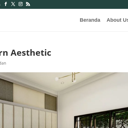
m
Beranda
About U
n Aesthetic
edan