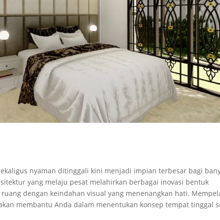
aligus nyaman ditinggali kini menjadi impian terbesar bagi ban
tektur yang melaju pesat melahirkan berbagai inovasi bentuk
ruang dengan keindahan visual yang menenangkan hati. Mempela
 akan membantu Anda dalam menentukan konsep tempat tinggal s