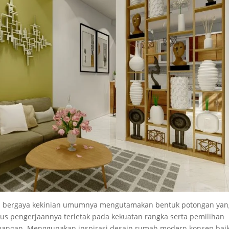
ah bergaya kekinian umumnya mengutamakan bentuk potongan yan
us pengerjaannya terletak pada kekuatan rangka serta pemilihan
uangan. Menggunakan inspirasi desain rumah modern konsep bai