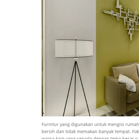
Furnitur yang digunakan untuk mengisi rum
bersih dan tidak memakan banyak tempat. Fok
warna kain yang senada dengan tema besar r