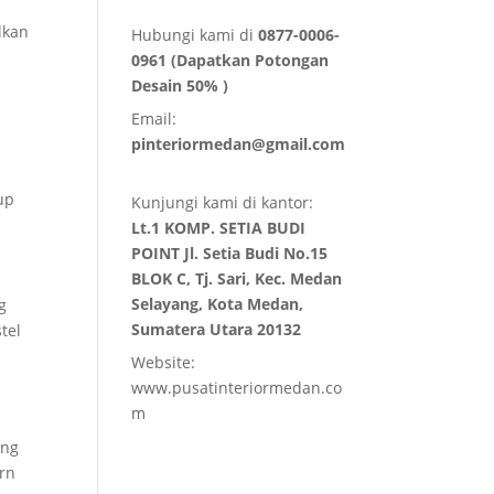
lkan
Hubungi kami di
0877-0006-
0961 (Dapatkan Potongan
Desain 50% )
Email:
pinteriormedan@gmail.com
up
Kunjungi kami di kantor:
Lt.1 KOMP. SETIA BUDI
POINT Jl. Setia Budi No.15
BLOK C, Tj. Sari, Kec. Medan
Selayang, Kota Medan,
g
Sumatera Utara 20132
tel
Website:
www.pusatinteriormedan.co
m
s
ang
rn