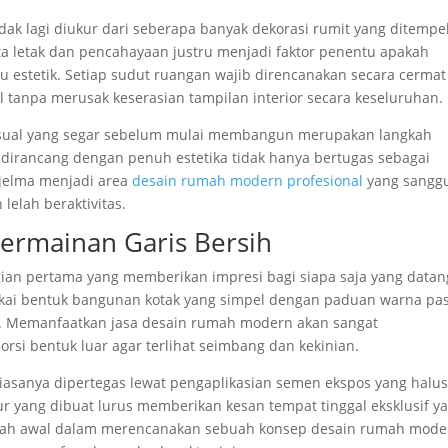
dak lagi diukur dari seberapa banyak dekorasi rumit yang ditempe
a letak dan pencahayaan justru menjadi faktor penentu apakah
u estetik. Setiap sudut ruangan wajib direncanakan secara cermat
l tanpa merusak keserasian tampilan interior secara keseluruhan.
isual yang segar sebelum mulai membangun merupakan langkah
 dirancang dengan penuh estetika tidak hanya bertugas sebagai
njelma menjadi area
desain rumah modern profesional
yang sangg
lelah beraktivitas.
ermainan Garis Bersih
ian pertama yang memberikan impresi bagi siapa saja yang datan
kai bentuk bangunan kotak yang simpel dengan paduan warna pas
. Memanfaatkan jasa desain rumah modern akan sangat
 bentuk luar agar terlihat seimbang dan kekinian.
iasanya dipertegas lewat pengaplikasian semen ekspos yang halu
ktur yang dibuat lurus memberikan kesan tempat tinggal eksklusif y
ngkah awal dalam merencanakan sebuah konsep desain rumah mode