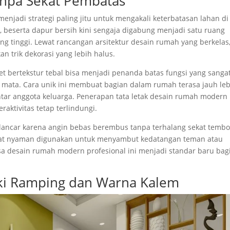
anpa Sekat Pembatas
jadi strategi paling jitu untuk mengakali keterbatasan lahan di
 beserta dapur bersih kini sengaja digabung menjadi satu ruang
ang tinggi. Lewat rancangan arsitektur desain rumah yang berkelas
 trik dekorasi yang lebih halus.
t bertekstur tebal bisa menjadi penanda batas fungsi yang sanga
mata. Cara unik ini membuat bagian dalam rumah terasa jauh leb
ar anggota keluarga. Penerapan tata letak desain rumah modern
ktivitas tetap terlindungi.
ih lancar karena angin bebas berembus tanpa terhalang sekat temb
gat nyaman digunakan untuk menyambut kedatangan teman atau
asa desain rumah modern profesional ini menjadi standar baru bag
aki Ramping dan Warna Kalem