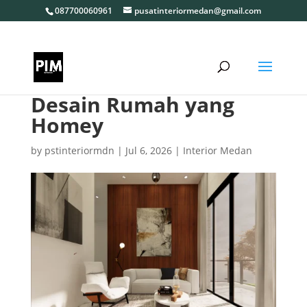
087700060961
pusatinteriormedan@gmail.com
Desain Rumah yang
Homey
by
pstinteriormdn
|
Jul 6, 2026
|
Interior Medan