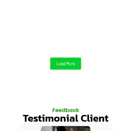
Desain Rumah Modern Klasik
June 17, 2026
/
Menyatukan pesona masa lalu dengan efisiensi masa kini menjadi
daya tarik utama dalam dunia arsitektur hunian. Banyak pemilik
properti mendambakan...
Read More
Load More
Feedback
Testimonial Client