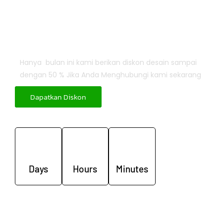
Dapatkan Diskon
Desain Disini
Hanya bulan ini kami berikan diskon desain sampai
dengan 50 % Jika Anda Menghubungi kami sekarang
Dapatkan Diskon
Days
Hours
Minutes