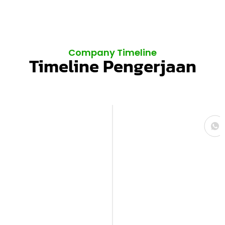
Company Timeline
Timeline Pengerjaan
Konsultasi
Kami mulai dengan sesi konsultasi untuk
memahami kebutuhan, gaya, serta
anggaran Anda. Dari sini, kami bisa
menangkap gambaran interior impian
yang ingin diwujudkan.