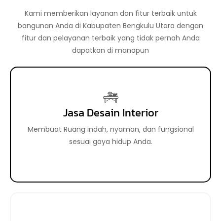
Kami memberikan layanan dan fitur terbaik untuk
bangunan Anda di Kabupaten Bengkulu Utara dengan
fitur dan pelayanan terbaik yang tidak pernah Anda
dapatkan di manapun
Jasa Desain Interior
Jasa Desain Eksterior
Membuat tampilan luar bangunan lebih aesthetic
Membuat Ruang indah, nyaman, dan fungsional
sehingga meningkatkan daya tarik properti Anda.
sesuai gaya hidup Anda.