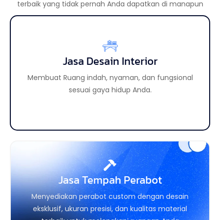
terbaik yang tidak pernah Anda dapatkan di manapun
Jasa Desain Interior
Jasa Desain Eksterior
Membuat tampilan luar bangunan lebih aesthetic
Membuat Ruang indah, nyaman, dan fungsional
sehingga meningkatkan daya tarik properti Anda.
sesuai gaya hidup Anda.
Jasa Tempah Perabot
Jasa Custom Perabot
Menyediakan perabot custom dengan desain
Memberikan kebebasan penuh untuk mewujudkan
interior sesuai selera, mulai dari konsep, material,
eksklusif, ukuran presisi, dan kualitas material
hingga detail finishing.