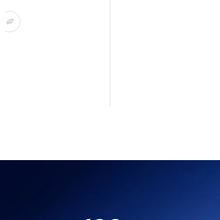
Tanda Terima & Serah Terima
Pekerjaan
Setelah pemasangan selesai, dilakukan
serah terima pekerjaan sekaligus tanda
terima resmi dari pelanggan. Proses ini
memastikan semua hasil sesuai dengan
kesepakatan.