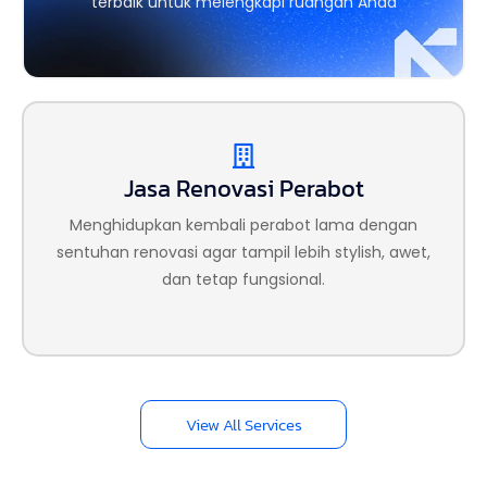
terbaik untuk melengkapi ruangan Anda
Jasa Renovasi Perabot
Jasa Renovasi Bangunan
Menghidupkan kembali perabot lama dengan
Mengubah dan memperbarui bangunan lama
menjadi lebih segar, modern, dan sesuai standar
sentuhan renovasi agar tampil lebih stylish, awet,
kebutuhan masa kini.
dan tetap fungsional.
View All Services