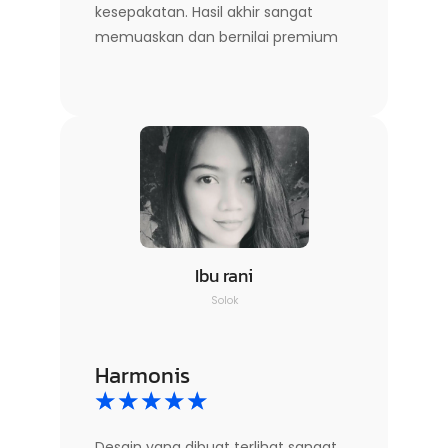
kesepakatan. Hasil akhir sangat
memuaskan dan bernilai premium
Ibu rani
Solok
Harmonis
☆
☆
☆
☆
☆
Desain yang dibuat terlihat sangat