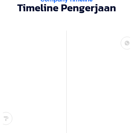
Timeline Pengerjaan
Konsultasi
Kami mulai dengan sesi konsultasi untuk
memahami kebutuhan, gaya, serta
anggaran Anda. Dari sini, kami bisa
menangkap gambaran interior impian
yang ingin diwujudkan.
Desain & Perencanaan
Tim desainer kami akan membuat konsep
desain eksklusif yang sesuai dengan