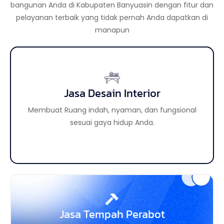
bangunan Anda di Kabupaten Banyuasin dengan fitur dan
pelayanan terbaik yang tidak pernah Anda dapatkan di
manapun
Jasa Desain Interior
Jasa Desain Eksterior
Membuat tampilan luar bangunan lebih aesthetic
Membuat Ruang indah, nyaman, dan fungsional
sehingga meningkatkan daya tarik properti Anda.
sesuai gaya hidup Anda.
Jasa Tempah Perabot
Jasa Custom Perabot