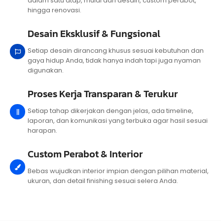
dalam satu atap, mulai dari desain, custom perabot,
hingga renovasi.
Desain Eksklusif & Fungsional
Setiap desain dirancang khusus sesuai kebutuhan dan
gaya hidup Anda, tidak hanya indah tapi juga nyaman
digunakan.
Proses Kerja Transparan & Terukur
Setiap tahap dikerjakan dengan jelas, ada timeline,
laporan, dan komunikasi yang terbuka agar hasil sesuai
harapan.
Custom Perabot & Interior
Bebas wujudkan interior impian dengan pilihan material,
ukuran, dan detail finishing sesuai selera Anda.