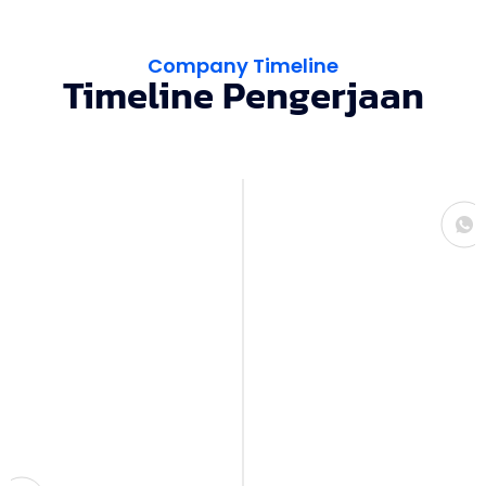
Company Timeline
Timeline Pengerjaan
Konsultasi
Kami mulai dengan sesi konsultasi untuk
memahami kebutuhan, gaya, serta
anggaran Anda. Dari sini, kami bisa
menangkap gambaran interior impian
yang ingin diwujudkan.
Desain & Perencanaan