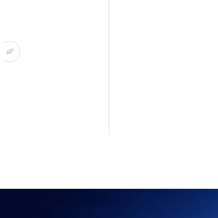
Tanda Terima & Serah Terima
Pekerjaan
Setelah pemasangan selesai, dilakukan
serah terima pekerjaan sekaligus tanda
terima resmi dari pelanggan. Proses ini
memastikan semua hasil sesuai dengan
kesepakatan.