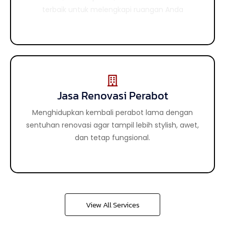
hingga detail finishing.
terbaik untuk melengkapi ruangan Anda
Jasa Renovasi Perabot
Jasa Renovasi Bangunan
Menghidupkan kembali perabot lama dengan
Mengubah dan memperbarui bangunan lama
menjadi lebih segar, modern, dan sesuai standar
sentuhan renovasi agar tampil lebih stylish, awet,
kebutuhan masa kini.
dan tetap fungsional.
View All Services