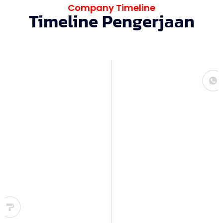
Company Timeline
Timeline Pengerjaan
Konsultasi
Kami mulai dengan sesi konsultasi untuk
memahami kebutuhan, gaya, serta
anggaran Anda. Dari sini, kami bisa
menangkap gambaran interior impian
yang ingin diwujudkan.
Desain & Perencanaan
Tim desainer kami akan membuat konsep