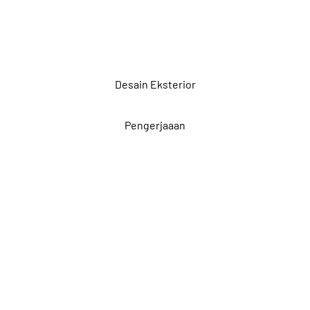
Desain Eksterior
Pengerjaaan
Dapatkan Diskon
Desain Disini