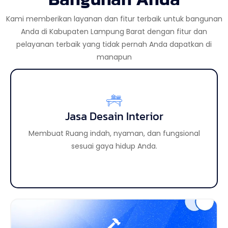
Kami memberikan layanan dan fitur terbaik untuk bangunan
Anda di Kabupaten Lampung Barat dengan fitur dan
pelayanan terbaik yang tidak pernah Anda dapatkan di
manapun
Jasa Desain Interior
Jasa Desain Eksterior
Membuat tampilan luar bangunan lebih aesthetic
Membuat Ruang indah, nyaman, dan fungsional
sehingga meningkatkan daya tarik properti Anda.
sesuai gaya hidup Anda.