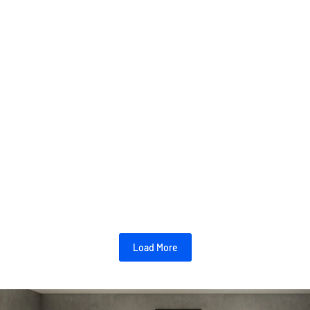
Desain Rumah Modern Klasik
June 17, 2026
/
Menyatukan pesona masa lalu dengan efisiensi masa kini menjadi
daya tarik utama dalam dunia arsitektur hunian. Banyak pemilik
properti mendambakan...
Read More
Load More