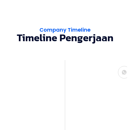
Company Timeline
Timeline Pengerjaan
Konsultasi
Kami mulai dengan sesi konsultasi untuk
memahami kebutuhan, gaya, serta
anggaran Anda. Dari sini, kami bisa
menangkap gambaran interior impian
yang ingin diwujudkan.