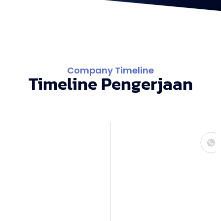
Company Timeline
Timeline Pengerjaan
Konsultasi
Kami mulai dengan sesi konsultasi untuk
memahami kebutuhan, gaya, serta
anggaran Anda. Dari sini, kami bisa
menangkap gambaran interior impian
yang ingin diwujudkan.