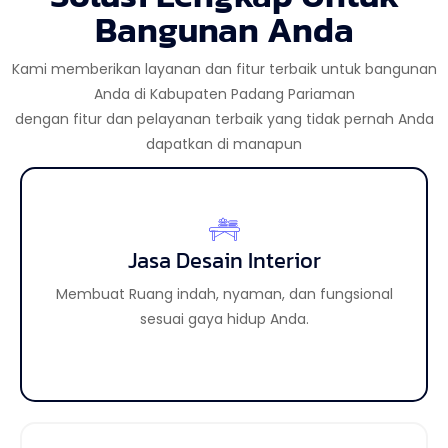
Bangunan Anda
Kami memberikan layanan dan fitur terbaik untuk bangunan
Anda di Kabupaten Padang Pariaman
dengan fitur dan pelayanan terbaik yang tidak pernah Anda
dapatkan di manapun
Jasa Desain Interior
Jasa Desain Eksterior
Membuat tampilan luar bangunan lebih aesthetic
Membuat Ruang indah, nyaman, dan fungsional
sehingga meningkatkan daya tarik properti Anda.
sesuai gaya hidup Anda.