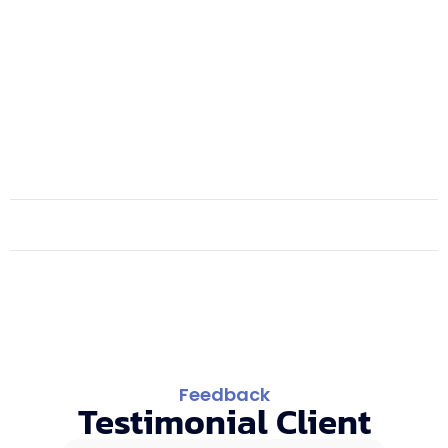
0
Proyek On Progress
Feedback
Testimonial Client