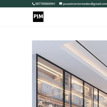
087700060961
pusatinteriormedan@gmail.co