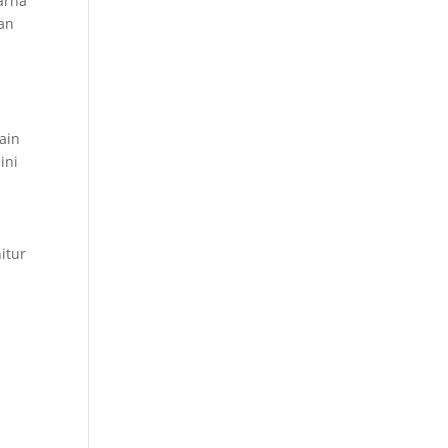
arna
dan
ain
ini
itur