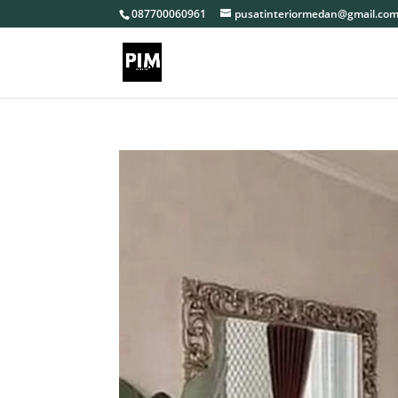
087700060961
pusatinteriormedan@gmail.co