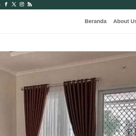
m
Beranda
About U