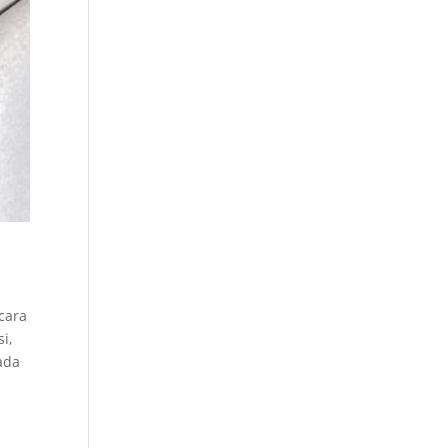
cara
i,
ada