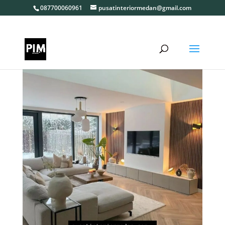
087700060961
pusatinteriormedan@gmail.com